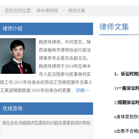
您所在的位置：
神木律师网
>
律师文集
律师文集
律师介绍
韩虎伟律师，中共党员，陕
西省榆林市律师协会行政法
律事务专业委员会副主任。
韩虎伟律师于2014年在神木
1、
诉讼时效
市人民法院参与民事审判实
践工作;2015年份承办的劳动工伤赔偿案件当事人
1)
一般诉讼
王某送锦旗致谢;2016年份承办的索要...
详细>>
2)
短期诉讼
在线咨询
u身体受到
u出售不合