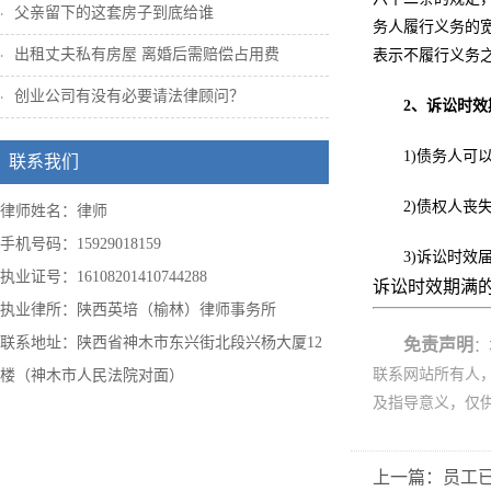
父亲留下的这套房子到底给谁
务人履行义务的
出租丈夫私有房屋 离婚后需赔偿占用费
表示不履行义务
创业公司有没有必要请法律顾问？
2、
诉讼时效
1)债务人可
联系我们
2)债权人
律师姓名：律师
手机号码：15929018159
3)诉讼时
执业证号：16108201410744288
诉讼时效期满
执业律所：陕西英培（榆林）律师事务所
联系地址：陕西省神木市东兴街北段兴杨大厦12
免责声明
：
联系网站所有人
楼（神木市人民法院对面）
及指导意义，仅
上一篇：员工