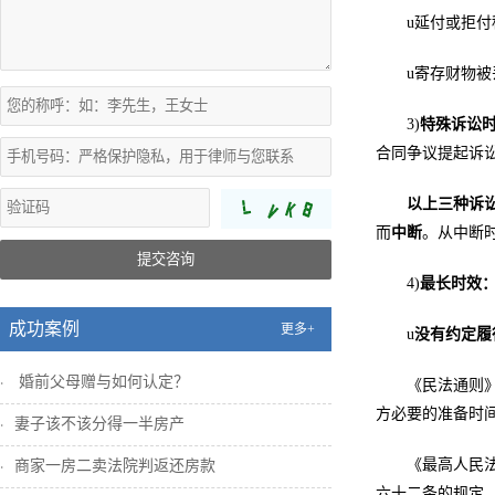
u延付或拒付
u寄存财物
3)
特殊诉讼
合同争议提起诉
以上三种诉
而
中断
。从中断
提交咨询
4)
最长时效
成功案例
更多+
u
没有约定履
婚前父母赠与如何认定？
《民法通则
方必要的准备时
妻子该不该分得一半房产
《最高人民
商家一房二卖法院判返还房款
六十二条的规定