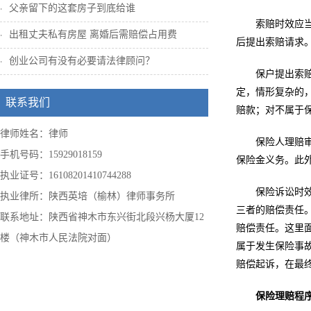
父亲留下的这套房子到底给谁
索赔时效应
出租丈夫私有房屋 离婚后需赔偿占用费
后提出索赔请求
创业公司有没有必要请法律顾问？
保户提出索
定，情形复杂的
联系我们
赔款；对不属于
律师姓名：律师
保险人理赔
手机号码：15929018159
保险金义务。此
执业证号：16108201410744288
保险诉讼时
执业律所：陕西英培（榆林）律师事务所
三者的赔偿责任
联系地址：陕西省神木市东兴街北段兴杨大厦12
赔偿责任。这里
楼（神木市人民法院对面）
属于发生保险事
赔偿起诉，在最
保险理赔程