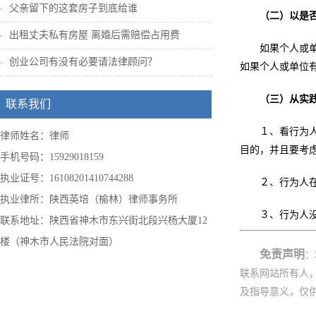
父亲留下的这套房子到底给谁
（二）以是
出租丈夫私有房屋 离婚后需赔偿占用费
如果个人或
创业公司有没有必要请法律顾问？
如果个人或单位
（三）从实
联系我们
１、看行为
律师姓名：律师
目的，并且要考
手机号码：15929018159
执业证号：16108201410744288
２、行为人
执业律所：陕西英培（榆林）律师事务所
３、行为人
联系地址：陕西省神木市东兴街北段兴杨大厦12
楼（神木市人民法院对面）
免责声明
：
联系网站所有人
及指导意义，仅