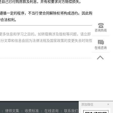
还自己已付购房款及利息，并有权要求对方赔偿损失。
要遵循一定的程序，不当行使合同解除权将构成违约。因此购
的合法权利。
咨询热线
更多信息和学习之目的。如转载稿涉及版权等问题，请立即
部分文章和信息会因为法律法规及国家政策的变更失去时效性
在线咨询
×
添加微信
律师文集
收费标准
在线咨询
联系我们
|
|
|
|