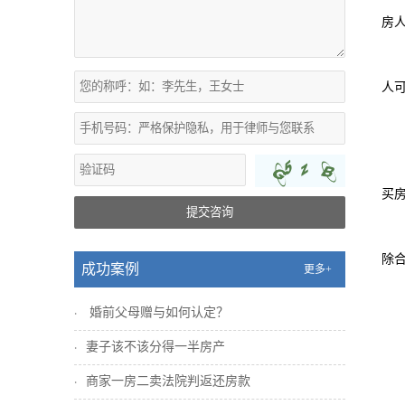
房
人
买
提交咨询
除
成功案例
更多+
婚前父母赠与如何认定？
妻子该不该分得一半房产
商家一房二卖法院判返还房款