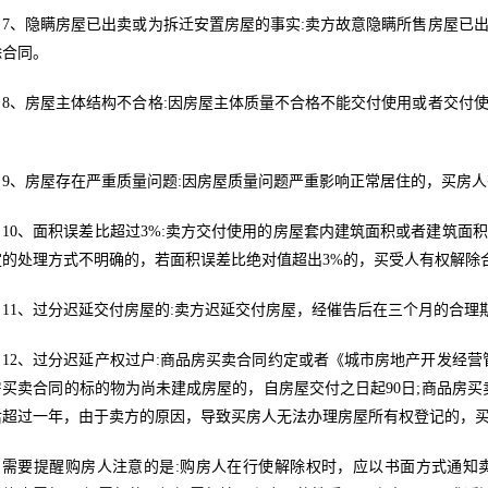
7、隐瞒房屋已出卖或为拆迁安置房屋的事实:卖方故意隐瞒所售房屋已
除合同。
8、房屋主体结构不合格:因房屋主体质量不合格不能交付使用或者交付
。
9、房屋存在严重质量问题:因房屋质量问题严重影响正常居住的，买房
10、面积误差比超过3%:卖方交付使用的房屋套内建筑面积或者建筑
定的处理方式不明确的，若面积误差比绝对值超出3%的，买受人有权解除
11、过分迟延交付房屋的:卖方迟延交付房屋，经催告后在三个月的合
12、过分迟延产权过户:商品房买卖合同约定或者《城市房地产开发经
房买卖合同的标的物为尚未建成房屋的，自房屋交付之日起90日;商品房买
后超过一年，由于卖方的原因，导致买房人无法办理房屋所有权登记的，
需要提醒购房人注意的是:购房人在行使解除权时，应以书面方式通知