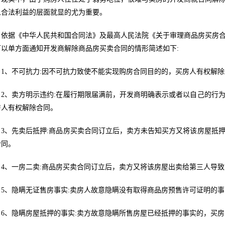
人合法利益的层面就显的尤为重要。
依据《中华人民共和国合同法》及最高人民法院《关于审理商品房买房
可以单方面通知开发商解除商品房买卖合同的情形简述如下:
1、不可抗力:因不可抗力致使不能实现购房合同目的的，买房人有权解
2、卖方明示违约:在履行期限届满前，开发商明确表示或者以自己的行
房人有权解除合同。
3、先卖后抵押:商品房买卖合同订立后，卖方未告知买方又将该房屋抵
合同。
4、一房二卖:商品房买卖合同订立后，卖方又将该房屋出卖给第三人导
5、隐瞒无证售房事实:卖房人故意隐瞒没有取得商品房预售许可证明的
6、隐瞒房屋抵押的事实:卖方故意隐瞒所售房屋已经抵押的事实的，买