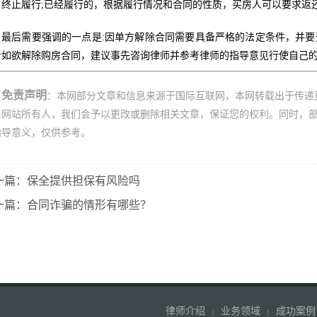
，终止履行;已经履行的，根据履行情况和合同的性质，买房人可以要求返
最后需要强调的一点是:因单方解除合同需要具备严格的法定条件，并
者如欲解除购房合同，建议事先咨询律师并参考律师的指导意见行使自己
免责声明
：本网部分文章和信息来源于国际互联网，本网转载出于传递
系网站所有人，我们会予以更改或删除相关文章，保证您的权利。同时，
指导意义，仅供参考。
一篇：保全提供担保有风险吗
一篇：合同诈骗的情形有哪些？
律师介绍
业务领域
成功案例
|
|