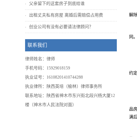
父亲留下的这套房子到底给谁
解
出租丈夫私有房屋 离婚后需赔偿占用费
创业公司有没有必要请法律顾问？
同
联系我们
律师姓名：律师
手机号码：15929018159
约
执业证号：16108201410744288
执业律所：陕西英培（榆林）律师事务所
联系地址：陕西省神木市东兴街北段兴杨大厦12
楼（神木市人民法院对面）
品
满