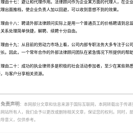
理由十七：避让和代理作用。法律顾问作为企业某方面的代理人，在企
代理出面推档，使企业负责人加以回避，可以收到意想不到的效果。
理由十八：聘请外部法律顾问实际上是用一个普通员工的价格聘请到总
员关系处理简单快捷，解聘、续聘十分自由。
理由十九：从目前的劳动力市场上看，公司内部专职法务大多专注于公
擅长。因此，一个常年合作的外部法律顾问团队在紧急情况下所提供的帮
理由二十：成功的执业律师多是积极的社会活动参加者，至少在某些熟
接，与客户分享相关资源。
免责声明
：本网部分文章和信息来源于国际互联网，本网转载出于传递
系网站所有人，我们会予以更改或删除相关文章，保证您的权利。同时，
指导意义，仅供参考。