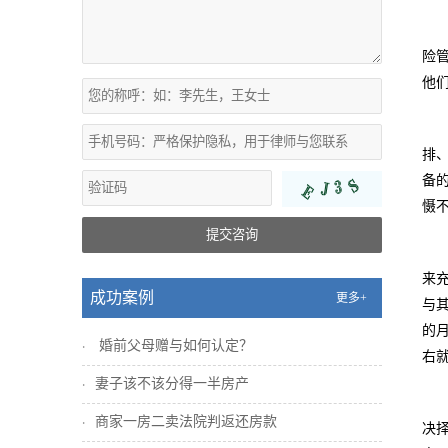
险
他
排
备
慑
提交咨询
来
成功案例
更多+
与
的
婚前父母赠与如何认定？
右
妻子该不该分得一半房产
商家一房二卖法院判返还房款
决