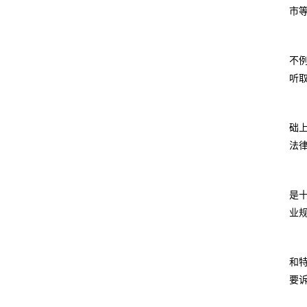
市
不
听
础
法
是
业
和
要