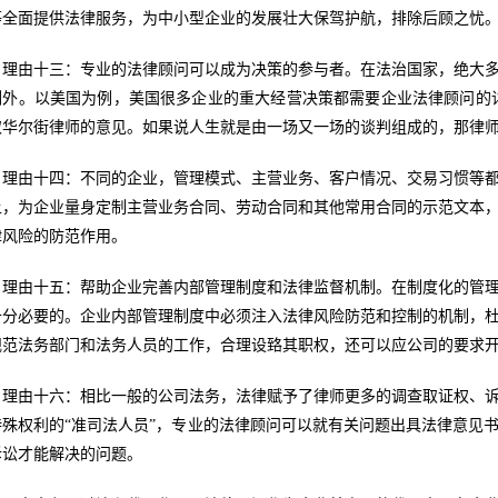
等全面提供法律服务，为中小型企业的发展壮大保驾护航，排除后顾之忧
理由十三：专业的法律顾问可以成为决策的参与者。在法治国家，绝大
例外。以美国为例，美国很多企业的重大经营决策都需要企业法律顾问的
取华尔街律师的意见。如果说人生就是由一场又一场的谈判组成的，那律师
理由十四：不同的企业，管理模式、主营业务、客户情况、交易习惯等
上，为企业量身定制主营业务合同、劳动合同和其他常用合同的示范文本
律风险的防范作用。
理由十五：帮助企业完善内部管理制度和法律监督机制。在制度化的管
十分必要的。企业内部管理制度中必须注入法律风险防范和控制的机制，
规范法务部门和法务人员的工作，合理设臵其职权，还可以应公司的要求开
理由十六：相比一般的公司法务，法律赋予了律师更多的调查取证权、
特殊权利的“准司法人员”，专业的法律顾问可以就有关问题出具法律意见
诉讼才能解决的问题。