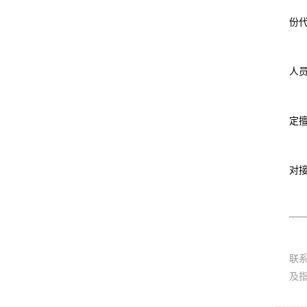
份
人
定
对
联
及