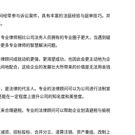
问经常参与诉讼案件，具有丰富的法庭经验与庭审技巧。并
范。
。专业律师相比公司法务人员拥有的专业圈子更大，当遇到疑
中更多专业律师的智慧解决问题。
法律顾问成就动机更强，更渴望成功，也因此会更主动地为企
无间地配合，这给企业的发展壮大所带来的价值是无法用金钱
者，是法律的代言人。专业的法律顾问可以为公司进行法制宣
还能在一定程度上提升公司的知名度和美誉度。
议来合理避税。专业的法律顾问可以帮助企业划清避税与偷税
资减资、招标投标、合并分立、清算注销、资产重组、改制上