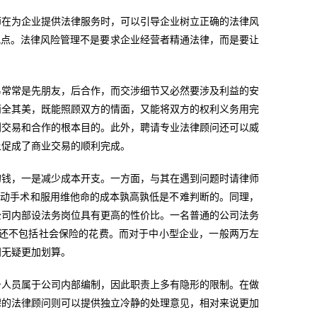
师在为企业提供法律服务时，可以引导企业树立正确的法律风
观点。法律风险管理不是要求企业经营者精通法律，而是要让
易常常是先朋友，后合作，而交涉细节又必然要涉及利益的安
两全其美，既能照顾双方的情面，又能将双方的权利义务用完
到交易和合作的根本目的。此外，聘请专业法律顾问还可以威
上促成了商业交易的顺利完成。
的钱，一是减少成本开支。一方面，与其在遇到问题时请律师
说，动手术和服用维他命的成本孰高孰低是不难判断的。同理，
公司内部设法务岗位具有更高的性价比。一名普通的公司法务
。这还不包括社会保险的花费。而对于中小型企业，一般两万左
问无疑更加划算。
务人员属于公司内部编制，因此职责上多有隐形的限制。在做
聘的法律顾问则可以提供独立冷静的处理意见，相对来说更加