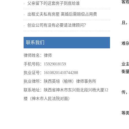
客
父亲留下的这套房子到底给谁
出租丈夫私有房屋 离婚后需赔偿占用费
且
创业公司有没有必要请法律顾问？
联系我们
难
律师姓名：律师
手机号码：15929018159
业
衡
执业证号：16108201410744288
执业律所：陕西英培（榆林）律师事务所
联系地址：陕西省神木市东兴街北段兴杨大厦12
传
楼（神木市人民法院对面）
等