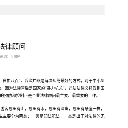
法律顾问
6 来源：互联网
，自损八百”，诉讼并非是解决纠纷最好的方式，对于中小型
，因为法律背后是国家的“暴力机关”，违法法律必将受到国
险的预防和控制正是企业法律顾问最主要、最重要的工作。
诉游客哪里有山，哪里有水，哪里有深壑，哪里有悬崖一样，
主主要分为两类：一类是知法犯法，一类是出于对法律的无
。