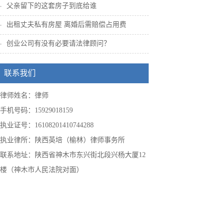
父亲留下的这套房子到底给谁
出租丈夫私有房屋 离婚后需赔偿占用费
创业公司有没有必要请法律顾问？
联系我们
律师姓名：律师
手机号码：15929018159
执业证号：16108201410744288
执业律所：陕西英培（榆林）律师事务所
联系地址：陕西省神木市东兴街北段兴杨大厦12
楼（神木市人民法院对面）