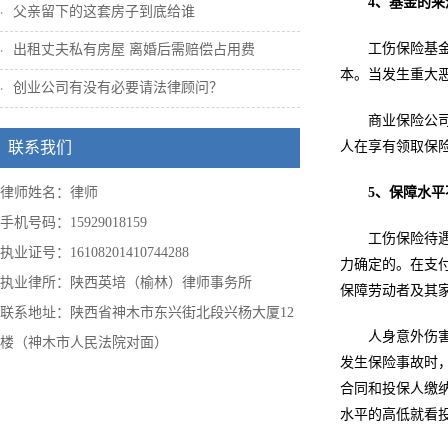
4、基金的来
父亲留下的这套房子到底给谁
工伤保险基
出租丈夫私有房屋 离婚后需赔偿占用费
本。当发生重大
创业公司有没有必要请法律顾问？
商业保险公
联系我们
人在享有领取保
律师姓名：律师
5、保障水平
手机号码：15929018159
工伤保险待
执业证号：16108201410744288
力确定的。在支
执业律所：陕西英培（榆林）律师事务所
保障劳动者及其
联系地址：陕西省神木市东兴街北段兴杨大厦12
人身意外伤
楼（神木市人民法院对面）
发生保险事故时
合同和投保人缴
水平的高低就看