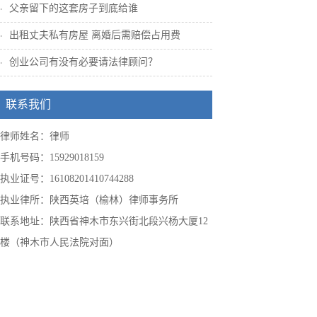
父亲留下的这套房子到底给谁
出租丈夫私有房屋 离婚后需赔偿占用费
创业公司有没有必要请法律顾问？
联系我们
律师姓名：律师
手机号码：15929018159
执业证号：16108201410744288
执业律所：陕西英培（榆林）律师事务所
联系地址：陕西省神木市东兴街北段兴杨大厦12
楼（神木市人民法院对面）